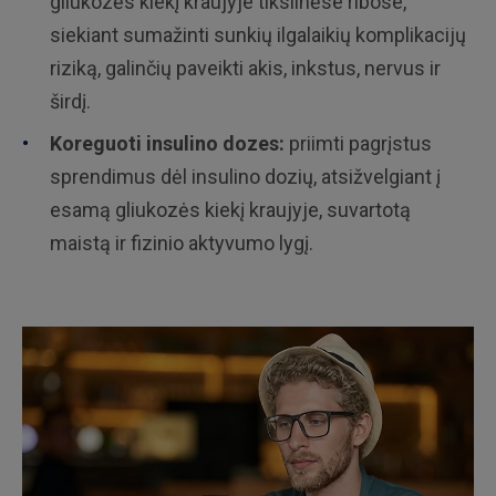
gliukozės kiekį kraujyje tikslinėse ribose,
siekiant sumažinti sunkių ilgalaikių komplikacijų
riziką, galinčių paveikti akis, inkstus, nervus ir
širdį.
Koreguoti insulino dozes:
priimti pagrįstus
sprendimus dėl insulino dozių, atsižvelgiant į
esamą gliukozės kiekį kraujyje, suvartotą
maistą ir fizinio aktyvumo lygį.