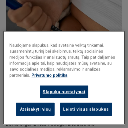
Naudojame slapukus, kad svetainė veiktų tinkamai,
suasmenintų turinį bei skelbimus, teiktų socialinės
medijos funkcijas ir analizuotų srautą. Taip pat dalijamės
informacija apie tai, kaip naudojatės mūsų svetaine, su
1 tipo cukrinio diabeto
savo socialinės medijos, reklamavimo ir analizės
partneriais.
Privatumo politika
supratimas
Slapukų nustatymai
1 tipo cukrinis diabetas yra lėtinė liga, kai organizmo
imuninė sistema klaidingai atakuoja ir sunaikina
Atsisakyti visų
Leisti visus slapukus
kasos β ląsteles, gaminančias insuliną.
Dėl to organizmas nebegamina insulino –