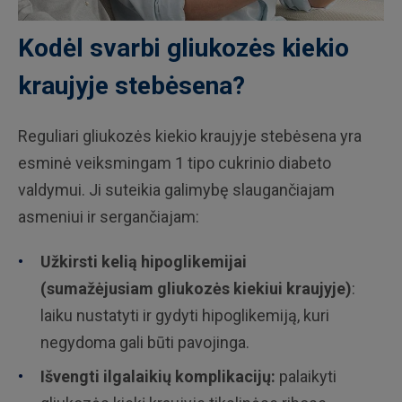
Kodėl svarbi gliukozės kiekio
kraujyje stebėsena?
Reguliari gliukozės kiekio kraujyje stebėsena yra
esminė veiksmingam 1 tipo cukrinio diabeto
valdymui. Ji suteikia galimybę slaugančiajam
asmeniui ir sergančiajam:
Užkirsti kelią hipoglikemijai
(sumažėjusiam gliukozės kiekiui kraujyje)
:
laiku nustatyti ir gydyti hipoglikemiją, kuri
negydoma gali būti pavojinga.
Išvengti ilgalaikių komplikacijų:
palaikyti