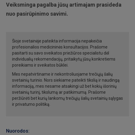
Veiksminga pagalba jūsų artimajam prasideda
nuo pasirūpinimo savimi.
Šioje svetainėje pateikta informacija nepakeičia
profesionalios medicininės konsultacijos. Prašome
pasitarti su savo sveikatos priežiūros specialistu dėl
individualių rekomendacijų, pritaikytų jūsų konkretiems
poreikiams ir sveikatos būklei.
Mes nepatvirtiname ir nekontroliuojame trečiųjų šalių
svetainių turinio. Nors siekiame pateikti tikslią ir naudingą
informaciją, mes nesame atsakingi už bet kokių išorinių
svetainių turinį, tikslumą ar patikimumą. Prašome
peržiūrėti bet kurių lankomų trečiųjų šalių svetainių sąlygas
ir privatumo politiką.
Nuorodos: