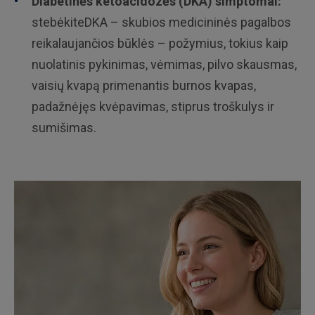
Diabetinės ketoacidozės (DKA) simptomai:
stebėkite
DKA – skubios medicininės pagalbos
reikalaujančios būklės – požymius, tokius kaip
nuolatinis pykinimas, vėmimas, pilvo skausmas,
vaisių kvapą primenantis burnos kvapas,
padažnėjęs kvėpavimas, stiprus troškulys ir
sumišimas.