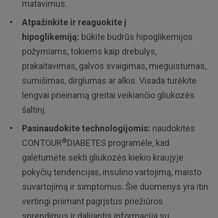
matavimus.
Atpažinkite ir reaguokite į
hipoglikemiją:
būkite budrūs hipoglikemijos
požymiams, tokiems kaip drebulys,
prakaitavimas, galvos svaigimas, mieguistumas,
sumišimas, dirglumas ar alkis. Visada turėkite
lengvai prieinamą greitai veikiančio gliukozės
šaltinį.
Pasinaudokite technologijomis:
naudokitės
®
CONTOUR
DIABETES programėle, kad
galėtumėte sekti gliukozės kiekio kraujyje
pokyčių tendencijas, insulino vartojimą, maisto
suvartojimą ir simptomus. Šie duomenys yra itin
vertingi priimant pagrįstus priežiūros
sprendimus ir dalijantis informacija su