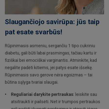
Slaugančiojo savirūpa: jūs taip
pat esate svarbūs!
Rūpinimasis asmeniu, sergančiu 1 tipo cukriniu
diabetu, gali būti labai prasmingas, tačiau kartu ir
fiziškai bei emociškai varginantis. Atminkite, kad
negalite padėti kitiems, jei patys esate išsekę.
Rūpinimasis savo gerove nėra egoizmas – tai
būtina sąlyga tvariai slaugai.
Reguliariai darykite pertraukas
: leiskite sau
atsitraukti ir pailsėti. Net ir trumpos pertraukos
gali padėti išvengti perdegimo ir atgauti jėgas