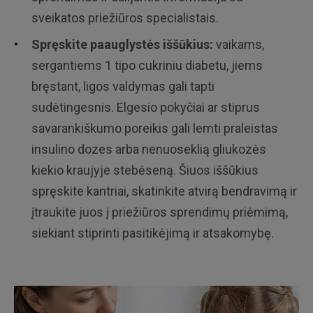
sveikatos priežiūros specialistais.
Spręskite paauglystės iššūkius:
vaikams,
sergantiems 1 tipo cukriniu diabetu, jiems
bręstant, ligos valdymas gali tapti
sudėtingesnis. Elgesio pokyčiai ar stiprus
savarankiškumo poreikis gali lemti praleistas
insulino dozes arba nenuoseklią gliukozės
kiekio kraujyje stebėseną. Šiuos iššūkius
spręskite kantriai, skatinkite atvirą bendravimą ir
įtraukite juos į priežiūros sprendimų priėmimą,
siekiant stiprinti pasitikėjimą ir atsakomybę.