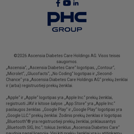
©2026 Ascensia Diabetes Care Holdings AG. Visos teisės
saugomos.
„Ascensia“, „Ascensia Diabetes Care“ logotipas, „Contour“,
„Microlet“, „Glucofacts“, „No Coding“ logotipas ir „Second-
Chance“ yra „Ascensia Diabetes Care Holdings AG“ prekių ženklai
ir (arba) registruotieji prekių ženklai.
„Apple“ ir „Apple“ logotipas yra „Apple Inc.“ prekių ženklai,
registruoti JAV ir kitose šalyse. „App Store“ yra „Apple Inc.“
paslaugos ženklas. „Google Play“ ir „Google Play“ logotipas yra
„Google LLC.“ prekių ženklai. Žodinis prekių ženklas ir logotipas
„Bluetooth“® yra registruotieji prekių ženklai, priklausantys
„Bluetooth SIG, Inc.“; tokius ženklus „Ascensia Diabetes Care“
naudoja pagal licenciją. Visi kiti prekių ženklai yra jų atitinkamų