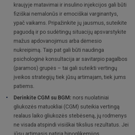
kraujyje matavimai ir insulino injekcijos gali būti
fiziškai nemalonūs ir emociškai varginantys,
ypač vaikams. Pripažinkite jų jausmus, suteikite
paguodą ir po sudėtingų situacijų apsvarstykite
mažus apdovanojimus arba dėmesio
nukreipimą. Taip pat gali būti naudinga
psichologinė konsultacija ar savitarpio pagalbos
(paramos) grupės – tai gali suteikti vertingų
įveikos strategijų tiek jūsų artimajam, tiek jums
patiems.
Derinkite CGM su BGM:
nors
nuolatiniai
gliukozės matuokliai (CGM) suteikia vertingą
realaus laiko gliukozės stebėseną, jų rodmenys
ne visada atspindi visiškai tikslius rezultatus. Jei
jūsų artimasis patiria hipoglikemijos