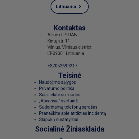
Lithuania
Kontaktas
Allium UPI UAB
Kintų str. 11
Vilnius, Vilniaus district
LT-09301 Lithuania
+37052699217
Teisinė
Naudojimo sąlygos
Privatumo politika
Susisiekite su mumis
„Ascensia“ svetainė
Suderinamų telefonų sąrašas
Praneškite apie atitikties incidentą
Slapukų nustatymai
Socialinė Žiniasklaida