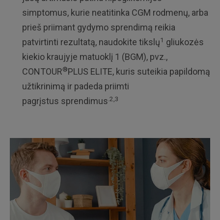
simptomus, kurie neatitinka CGM rodmenų, arba
prieš priimant gydymo sprendimą reikia
1
patvirtinti rezultatą, naudokite tikslų
gliukozės
kiekio kraujyje matuoklį 1 (BGM), pvz.,
®
CONTOUR
PLUS ELITE, kuris suteikia papildomą
užtikrinimą ir padeda priimti
.2,3
pagrįstus sprendimus