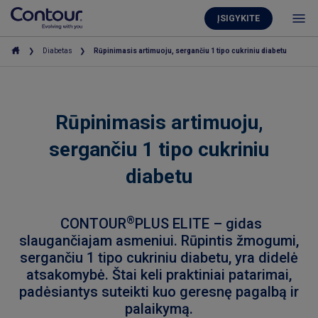
ĮSIGYKITE
Diabetas
Rūpinimasis artimuoju, sergančiu 1 tipo cukriniu diabetu
Rūpinimasis artimuoju,
sergančiu 1 tipo cukriniu
diabetu
®
CONTOUR
PLUS ELITE – gidas
slaugančiajam asmeniui. Rūpintis žmogumi,
sergančiu 1 tipo cukriniu diabetu, yra didelė
atsakomybė. Štai keli praktiniai patarimai,
padėsiantys suteikti kuo geresnę pagalbą ir
palaikymą.