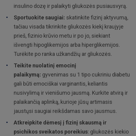
insulino dozę ir palaikyti gliukozės pusiausvyrą.
Sportuokite saugiai:
skatinkite fizinį aktyvumą,
tačiau visada tikrinkite gliukozės kiekį kraujyje
prieš, fizinio krūvio metu ir po jo, siekiant
išvengti hipoglikemijos arba hiperglikemijos.
Turėkite po ranka užkandžių ar gliukozės.
Teikite nuolatinį emocinį
palaikymą:
gyvenimas su 1 tipo cukriniu diabetu
gali būti emociškai varginantis, keliantis
nusivylimą ir vienišumo jausmą. Kurkite atvirą ir
palaikančią aplinką, kurioje jūsų artimasis
jaustųsi saugiai reikšdamas savo jausmus.
Atkreipkite dėmesį į fizinį skausmą ir
psichikos sveikatos poreikius
: gliukozės kiekio