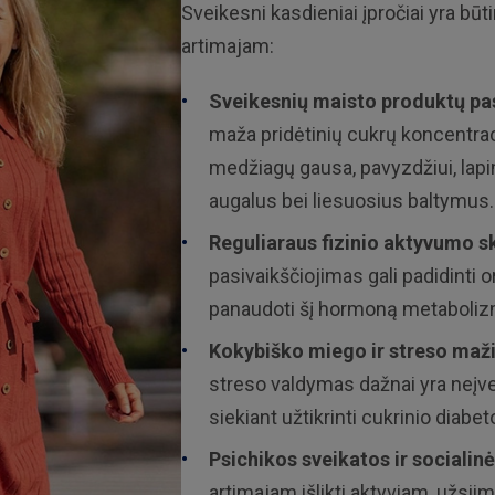
Sveikesni kasdieniai įpročiai yra būt
artimajam:
Sveikesnių maisto produktų pa
maža pridėtinių cukrų koncentraci
medžiagų gausa, pavyzdžiui, lapi
augalus bei liesuosius baltymus.
Reguliaraus fizinio aktyvumo s
pasivaikščiojimas gali padidinti 
panaudoti šį hormoną metaboli
Kokybiško miego ir streso maž
streso valdymas dažnai yra neįve
siekiant užtikrinti cukrinio diabet
Psichikos sveikatos ir socialin
artimajam išlikti aktyviam, užsii