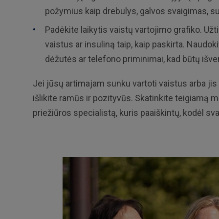
požymius kaip drebulys, galvos svaigimas, s
Padėkite laikytis vaistų vartojimo grafiko. Užt
vaistus ar insuliną taip, kaip paskirta. Naudok
dėžutės ar telefono priminimai, kad būtų išve
Jei jūsų artimajam sunku vartoti vaistus arba jis 
išlikite ramūs ir pozityvūs. Skatinkite teigiamą m
priežiūros specialistą, kuris paaiškintų, kodėl s