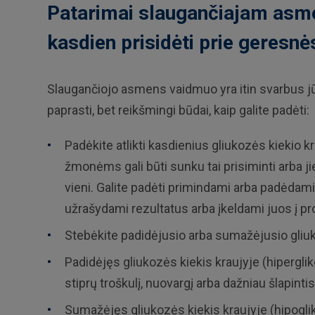
Patarimai slaugančiajam asmen
kasdien prisidėti prie geresnė
Slaugančiojo asmens vaidmuo yra itin svarbus jū
paprasti, bet reikšmingi būdai, kaip galite padėti:
Padėkite atlikti kasdienius gliukozės kiekio 
žmonėms gali būti sunku tai prisiminti arba ji
vieni. Galite padėti primindami arba padėdami 
užrašydami rezultatus arba įkeldami juos į p
Stebėkite padidėjusio arba sumažėjusio gliu
Padidėjęs gliukozės kiekis kraujyje (hiperglike
stiprų troškulį, nuovargį arba dažniau šlapintis
Sumažėjęs gliukozės kiekis kraujyje (hipoglik