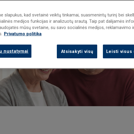
 slapukus, kad svetainė veiktų tinkamai, suasmenintų turinį bei ske
ialinės medijos funkcijas ir analizuotų srautą. Taip pat dalijamės inf
 naudojatės mūsų svetaine, su savo socialinės medijos, reklamavimo i
s.
Privatumo politika
ų nustatymai
Atsisakyti visų
Leisti visus