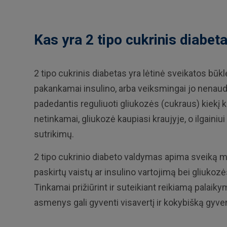
Kas yra 2 tipo cukrinis diabeta
2 tipo cukrinis diabetas yra lėtinė sveikatos bū
pakankamai insulino, arba veiksmingai jo nenaud
padedantis reguliuoti gliukozės (cukraus) kiekį kr
netinkamai, gliukozė kaupiasi kraujyje, o ilgainiui 
sutrikimų.
2 tipo cukrinio diabeto valdymas apima sveiką mi
paskirtų vaistų ar insulino vartojimą bei gliukoz
Tinkamai prižiūrint ir suteikiant reikiamą palaiky
asmenys gali gyventi visavertį ir kokybišką gyv