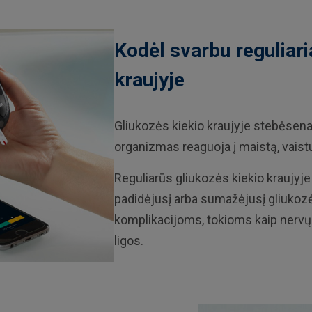
Kodėl svarbu reguliaria
kraujyje
Gliukozės kiekio kraujyje stebėsena
organizmas reaguoja į maistą, vaistu
Reguliarūs gliukozės kiekio kraujyje
padidėjusį arba sumažėjusį gliukozės
komplikacijoms, tokioms kaip nervų pa
ligos.