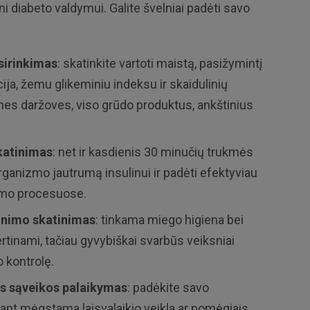
ini diabeto valdymui. Galite švelniai padėti savo
sirinkimas
: skatinkite vartoti maistą, pasižymintį
ja, žemu glikeminiu indeksu ir skaidulinių
nes daržoves, viso grūdo produktus, ankštinius
katinimas
: net ir kasdienis 30 minučių trukmės
organizmo jautrumą insulinui ir padėti efektyviau
zmo procesuose.
inimo skatinimas
: tinkama miego higiena bei
rtinami, tačiau gyvybiškai svarbūs veiksniai
o kontrolę.
ės sąveikos palaikymas
: padėkite savo
mant mėgstama laisvalaikio veikla ar pomėgiais.