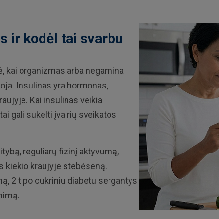
s ir kodėl tai svarbu
klė, kai organizmas arba negamina
oja. Insulinas yra hormonas,
aujyje. Kai insulinas veikia
tai gali sukelti įvairių sveikatos
tybą, reguliarų fizinį aktyvumą,
ės kiekio kraujyje stebėseną.
mą, 2 tipo cukriniu diabetu sergantys
enimą.