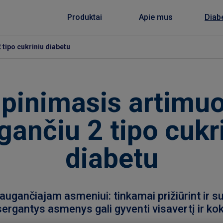
Produktai
Apie mus
Diab
tipo cukriniu diabetu
pinimasis artimuo
gančiu 2 tipo cukr
diabetu
ugančiajam asmeniui: tinkamai prižiūrint ir su
sergantys asmenys gali gyventi visavertį ir k