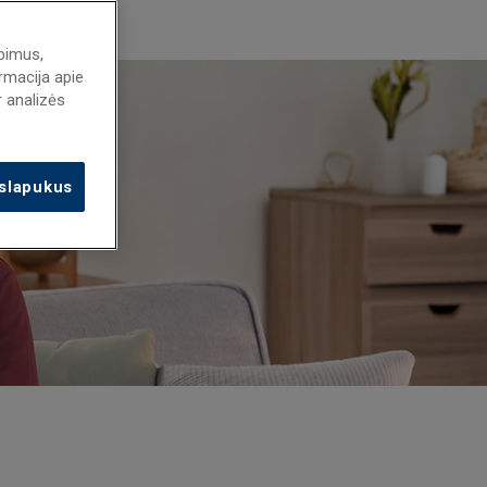
lbimus,
ormacija apie
r analizės
 slapukus