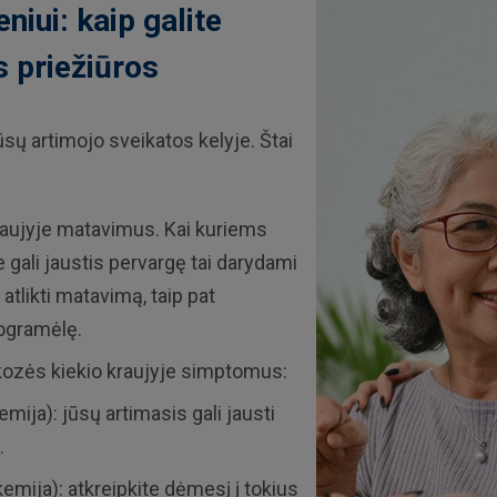
iui: kaip galite
s priežiūros
sų artimojo sveikatos kelyje. Štai
kraujyje matavimus. Kai kuriems
e gali jaustis pervargę tai darydami
atlikti matavimą, taip pat
rogramėlę.
kozės kiekio kraujyje simptomus:
mija): jūsų artimasis gali jausti
.
emija): atkreipkite dėmesį į tokius