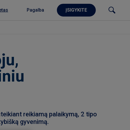
etas
Pagalba
ĮSIGYKITE
ju,
iniu
teikiant reikiamą palaikymą, 2 tipo
okybišką gyvenimą.