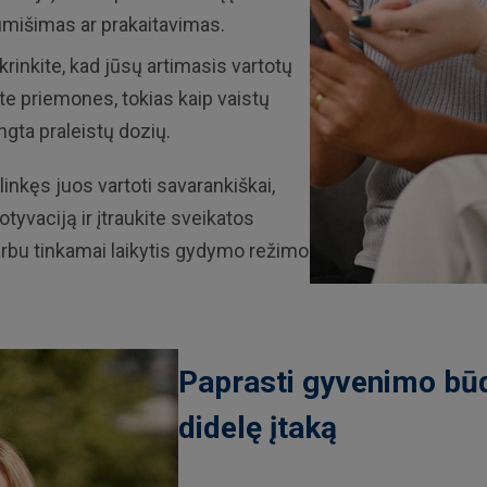
umišimas ar prakaitavimas.
ikrinkite, kad jūsų artimasis vartotų
ite priemones, tokias kaip vaistų
ngta praleistų dozių.
linkęs juos vartoti savarankiškai,
otyvaciją ir įtraukite sveikatos
varbu tinkamai laikytis gydymo režimo
Paprasti gyvenimo būdo
didelę įtaką