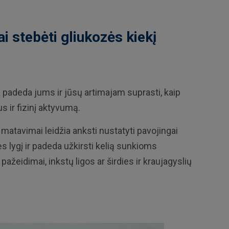
i stebėti gliukozės kiekį
 padeda jums ir jūsų artimajam suprasti, kaip
s ir fizinį aktyvumą.
 matavimai leidžia anksti nustatyti pavojingai
 lygį ir padeda užkirsti kelią sunkioms
žeidimai, inkstų ligos ar širdies ir kraujagyslių