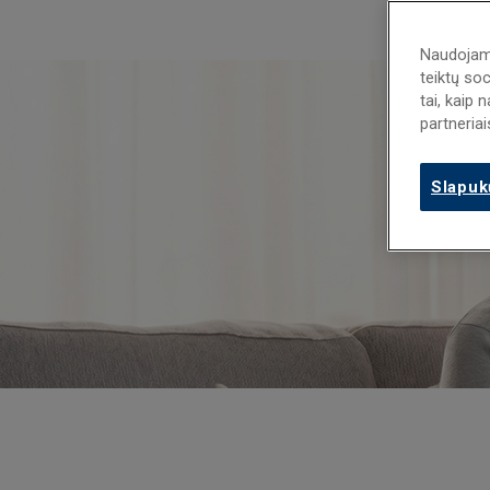
Naudojame
teiktų soc
tai, kaip
partneriai
Slapuk