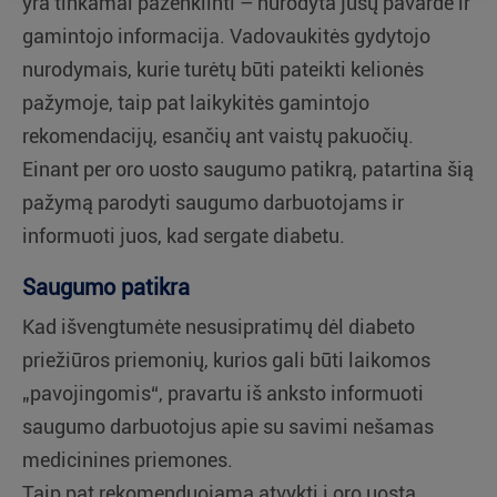
yra tinkamai paženklinti – nurodyta jūsų pavardė ir
gamintojo informacija. Vadovaukitės gydytojo
nurodymais, kurie turėtų būti pateikti kelionės
pažymoje, taip pat laikykitės gamintojo
rekomendacijų, esančių ant vaistų pakuočių.
Einant per oro uosto saugumo patikrą, patartina šią
pažymą parodyti saugumo darbuotojams ir
informuoti juos, kad sergate diabetu.
Saugumo patikra
Kad išvengtumėte nesusipratimų dėl diabeto
priežiūros priemonių, kurios gali būti laikomos
„pavojingomis“, pravartu iš anksto informuoti
saugumo darbuotojus apie su savimi nešamas
medicinines priemones.
Taip pat rekomenduojama atvykti į oro uostą