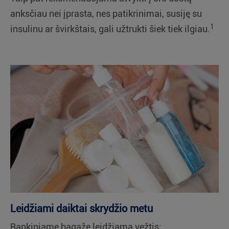
anksčiau nei įprasta, nes patikrinimai, susiję su
1
insulinu ar švirkštais, gali užtrukti šiek tiek ilgiau.
Leidžiami daiktai skrydžio metu
Rankiniame bagaže leidžiama vežtis: