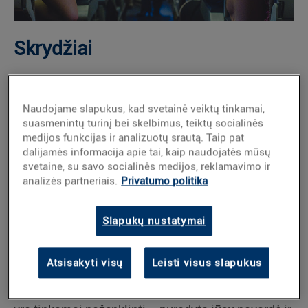
Skrydžiai
Prieš kelionę
Pirmiausia apsilankykite pasirinktos oro linijų
Naudojame slapukus, kad svetainė veiktų tinkamai,
suasmenintų turinį bei skelbimus, teiktų socialinės
bendrovės arba kelionių organizatoriaus
medijos funkcijas ir analizuotų srautą. Taip pat
svetainėje. Ten rasite specifines rekomendacijas
dalijamės informacija apie tai, kaip naudojatės mūsų
svetaine, su savo socialinės medijos, reklamavimo ir
keleiviams, sergantiems diabetu – kai kuriais
analizės partneriais.
Privatumo politika
atvejais gali reikėti iš anksto užpildyti tam tikras
formas.
Slapukų nustatymai
Vaistų ir priemonių ženklinimas
Atsisakyti visų
Leisti visus slapukus
Visada su savimi turėkite insuliną ir kitas diabeto
priežiūros priemones. Įsitikinkite, kad visi vaistai