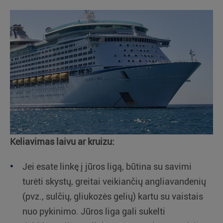
Keliavimas laivu ar kruizu:
Jei esate linkę į jūros ligą, būtina su savimi
turėti skystų, greitai veikiančių angliavandenių
(pvz., sulčių, gliukozės gelių) kartu su vaistais
nuo pykinimo. Jūros liga gali sukelti