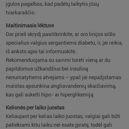
įgulos pagalbos, kad padėtų laikytis jūsų
tvarkaraščio.
Maitinimasis lėktuve
Dar prieš skrydį pasitikrinkite, ar oro linijos siūlo
specialius valgius sergantiems diabetu, ir, jei reikia,
iš anksto apie tai informuokite.
Rekomenduojama su savimi turėti vieną ar du
papildomus užkandžius bei insuliną
nenumatytiems atvejams – ypač jei nepažįstamas
maistas apsunkina angliavandenių skaičiavimą,
kas gali sukelti hipo- ar hiperglikemiją.
Kelionės per laiko juostas
Keliaujant per kelias laiko juostas, valgiai gali būti
patiekiami kitu laiku nei esate įpratę, todėl gali