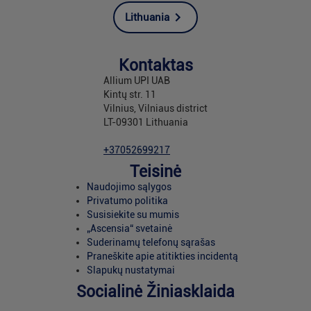
Lithuania
Kontaktas
Allium UPI UAB
Kintų str. 11
Vilnius, Vilniaus district
LT-09301 Lithuania
+37052699217
Teisinė
Naudojimo sąlygos
Privatumo politika
Susisiekite su mumis
„Ascensia“ svetainė
Suderinamų telefonų sąrašas
Praneškite apie atitikties incidentą
Slapukų nustatymai
Socialinė Žiniasklaida