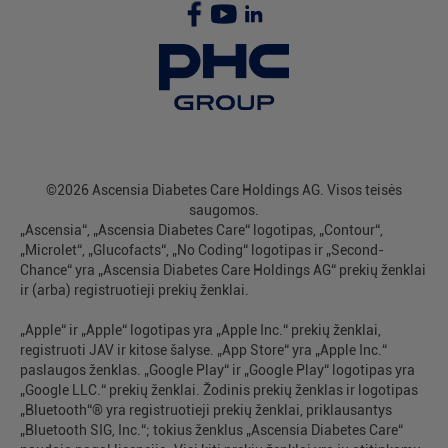
©2026 Ascensia Diabetes Care Holdings AG. Visos teisės
saugomos.
„Ascensia“, „Ascensia Diabetes Care“ logotipas, „Contour“,
„Microlet“, „Glucofacts“, „No Coding“ logotipas ir „Second-
Chance“ yra „Ascensia Diabetes Care Holdings AG“ prekių ženklai
ir (arba) registruotieji prekių ženklai.
„Apple“ ir „Apple“ logotipas yra „Apple Inc.“ prekių ženklai,
registruoti JAV ir kitose šalyse. „App Store“ yra „Apple Inc.“
paslaugos ženklas. „Google Play“ ir „Google Play“ logotipas yra
„Google LLC.“ prekių ženklai. Žodinis prekių ženklas ir logotipas
„Bluetooth“® yra registruotieji prekių ženklai, priklausantys
„Bluetooth SIG, Inc.“; tokius ženklus „Ascensia Diabetes Care“