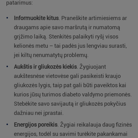
patarimus:
Informuokite kitus
. Praneškite artimiesiems ar
draugams apie savo maršrutą ir numatomą
grįžimo laiką. Stenkitės palaikyti ryšį visos
kelionės metu – tai padės jus lengviau surasti,
jei kiltų nenumatytų problemų.
Aukštis ir gliukozės kiekis
. Žygiuojant
aukštesnėse vietovėse gali pasikeisti kraujo
gliukozės lygis, taip pat gali būti paveiktos kai
kurios jūsų turimos diabeto valdymo priemonės.
Stebėkite savo savijautą ir gliukozės pokyčius
dažniau nei įprastai.
Energijos poreikis
. Žygiai reikalauja daug fizinės
energijos, todėl su savimi turėkite pakankamai