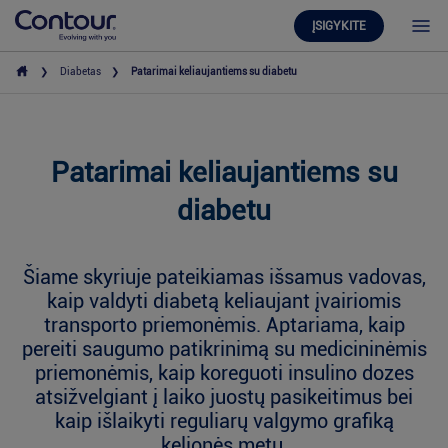
ĮSIGYKITE
Diabetas
Patarimai keliaujantiems su diabetu
Patarimai keliaujantiems su
diabetu
Šiame skyriuje pateikiamas išsamus vadovas,
kaip valdyti diabetą keliaujant įvairiomis
transporto priemonėmis. Aptariama, kaip
pereiti saugumo patikrinimą su medicininėmis
priemonėmis, kaip koreguoti insulino dozes
atsižvelgiant į laiko juostų pasikeitimus bei
kaip išlaikyti reguliarų valgymo grafiką
kelionės metu.