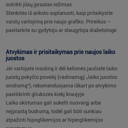
sutrikti jūsų įprastas režimas.
Stenkitės iš anksto suplanuoti, kaip pritaikysite
vaistų vartojimą prie naujo grafiko. Prireikus –
pasitarkite su gydytoju ar slaugytoja diabetologe.
Atvykimas ir prisitaikymas prie naujos laiko
juostos
Jei vartojate insuliną ir dėl kelionės jaučiate laiko
juostų pokyčio poveikį (vadinamąjį „laiko juostos
sindromą“), rekomenduojama iškart po atvykimo
pasitikrinti gliukozės kiekį kraujyje.
Laiko skirtumas gali sukelti nuovargį arba
neįprastą budrumą, todėl gali būti sunkiau
atpažinti hipoglikemijos ar hiperglikemijos