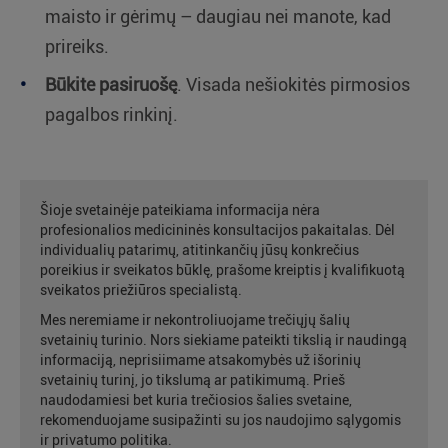
maisto ir gėrimų – daugiau nei manote, kad
prireiks.
Būkite pasiruošę
. Visada nešiokitės pirmosios
pagalbos rinkinį.
Šioje svetainėje pateikiama informacija nėra
profesionalios medicininės konsultacijos pakaitalas. Dėl
individualių patarimų, atitinkančių jūsų konkrečius
poreikius ir sveikatos būklę, prašome kreiptis į kvalifikuotą
sveikatos priežiūros specialistą.
Mes neremiame ir nekontroliuojame trečiųjų šalių
svetainių turinio. Nors siekiame pateikti tikslią ir naudingą
informaciją, neprisiimame atsakomybės už išorinių
svetainių turinį, jo tikslumą ar patikimumą. Prieš
naudodamiesi bet kuria trečiosios šalies svetaine,
rekomenduojame susipažinti su jos naudojimo sąlygomis
ir privatumo politika.