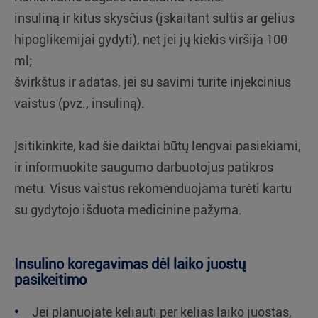
insuliną ir kitus skysčius (įskaitant sultis ar gelius
hipoglikemijai gydyti), net jei jų kiekis viršija 100
ml;
švirkštus ir adatas, jei su savimi turite injekcinius
vaistus (pvz., insuliną).
Įsitikinkite, kad šie daiktai būtų lengvai pasiekiami,
ir informuokite saugumo darbuotojus patikros
metu. Visus vaistus rekomenduojama turėti kartu
su gydytojo išduota medicinine pažyma.
Insulino koregavimas dėl laiko juostų
pasikeitimo
Jei planuojate keliauti per kelias laiko juostas,