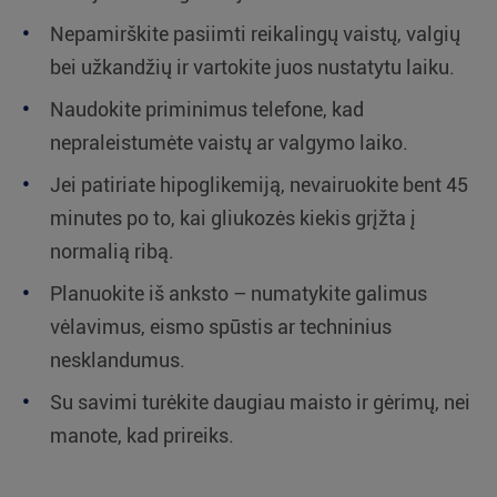
Nepamirškite pasiimti reikalingų vaistų, valgių
bei užkandžių ir vartokite juos nustatytu laiku.
Naudokite priminimus telefone, kad
nepraleistumėte vaistų ar valgymo laiko.
Jei patiriate hipoglikemiją, nevairuokite bent 45
minutes po to, kai gliukozės kiekis grįžta į
normalią ribą.
Planuokite iš anksto – numatykite galimus
vėlavimus, eismo spūstis ar techninius
nesklandumus.
Su savimi turėkite daugiau maisto ir gėrimų, nei
manote, kad prireiks.