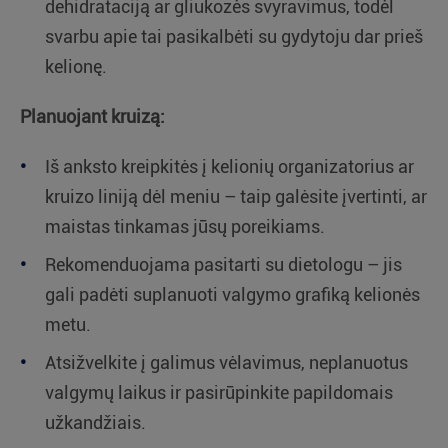
dehidrataciją ar gliukozės svyravimus, todėl
svarbu apie tai pasikalbėti su gydytoju dar prieš
kelionę.
Planuojant kruizą:
Iš anksto kreipkitės į kelionių organizatorius ar
kruizo liniją dėl meniu – taip galėsite įvertinti, ar
maistas tinkamas jūsų poreikiams.
Rekomenduojama pasitarti su dietologu – jis
gali padėti suplanuoti valgymo grafiką kelionės
metu.
Atsižvelkite į galimus vėlavimus, neplanuotus
valgymų laikus ir pasirūpinkite papildomais
užkandžiais.